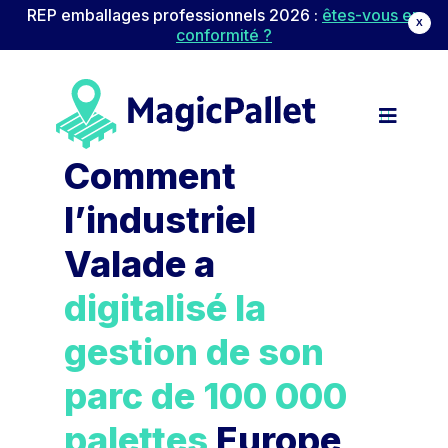
REP emballages professionnels 2026 :
êtes-vous en
X
conformité ?
Navigation principale
Passer au contenu
Comment
l’industriel
Valade a
digitalisé la
gestion de son
parc de 100 000
palettes
Europe