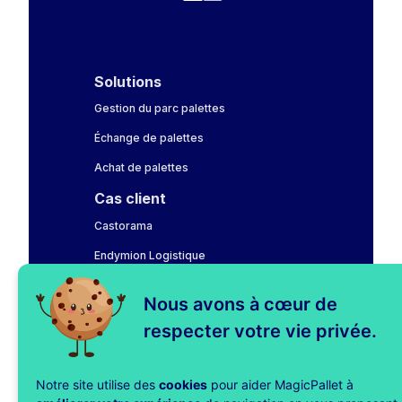
Solutions
Gestion du parc palettes
Échange de palettes
Achat de palettes
Cas client
Castorama
Endymion Logistique
Fnac Darty
Nous avons à cœur de
LAHAYE Global Logistics
respecter votre vie privée.
Leroy Merlin
Notre site utilise des
cookies
pour aider MagicPallet à
MagicPallet