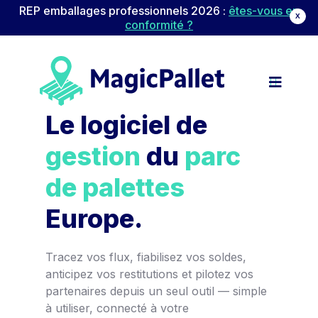
REP emballages professionnels 2026 :
êtes-vous en
X
conformité ?
Navigation principale
Passer au contenu
Le logiciel de
gestion
du
parc
de palettes
Europe.
Tracez vos flux, fiabilisez vos soldes,
anticipez vos restitutions et pilotez vos
partenaires depuis un seul outil — simple
à utiliser, connecté à votre