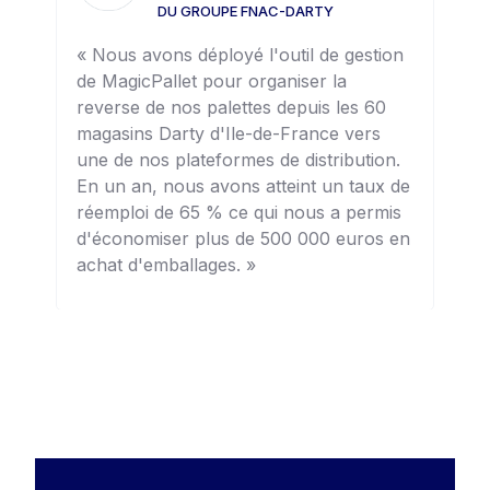
DU GROUPE FNAC-DARTY
«
« Nous avons déployé l'outil de gestion
r
de MagicPallet pour organiser la
a
un
reverse de nos palettes depuis les 60
d
magasins Darty d'Ile-de-France vers
a
une de nos plateformes de distribution.
m
En un an, nous avons atteint un taux de
p
réemploi de 65 % ce qui nous a permis
d'économiser plus de 500 000 euros en
achat d'emballages. »