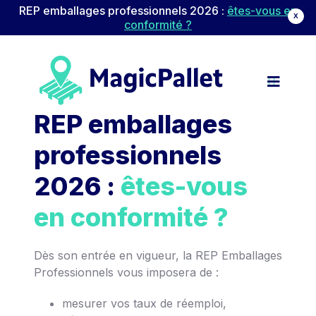
REP emballages professionnels 2026 :
êtes-vous en
X
conformité ?
Navigation principale
Passer au contenu
REP emballages
professionnels
2026 :
êtes-vous
en conformité ?
Dès son entrée en vigueur, la REP Emballages
Professionnels vous imposera de :
mesurer vos taux de réemploi,