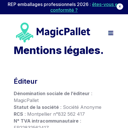
REP emballages professionnels 2026 :
êtes-vous en
X
conformité ?
Navigation principale
Passer au contenu
Mentions légales.
Éditeur
Dénomination sociale de l’éditeur
:
MagicPallet
Statut de la société
: Société Anonyme
RCS
: Montpellier n°832 562 417
N° TVA intracommunautaire
:
FR22832562417