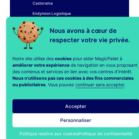
Castorama
Endymion Logistique
Fnac Darty
Nous avons à cœur de
LAHAYE Global Logistics
respecter votre vie privée.
Leroy Merlin
Notre site utilise des
cookies
pour aider MagicPallet à
MagicPallet
améliorer votre expérience
de navigation en vous proposant
Tarifs
des contenus et services en lien avec vos centres d'intérêt.
Nous n'utilisons pas ces cookies à des fins commerciales
Blog
ou publicitaires
. Vous pouvez
continuer sans accepter
.
Impact
Accepter
Personnaliser
Mentions
Politique de
Politique relative aux
légales
confidentialité
cookies
Politique relative aux cookies
Politique de confidentialité