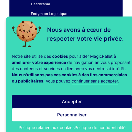
Castorama
Endymion Logistique
Fnac Darty
Nous avons à cœur de
LAHAYE Global Logistics
respecter votre vie privée.
Leroy Merlin
Notre site utilise des
cookies
pour aider MagicPallet à
MagicPallet
améliorer votre expérience
de navigation en vous proposant
Tarifs
des contenus et services en lien avec vos centres d'intérêt.
Nous n'utilisons pas ces cookies à des fins commerciales
Blog
ou publicitaires
. Vous pouvez
continuer sans accepter
.
Impact
Accepter
Personnaliser
Mentions
Politique de
Politique relative aux
légales
confidentialité
cookies
Politique relative aux cookies
Politique de confidentialité