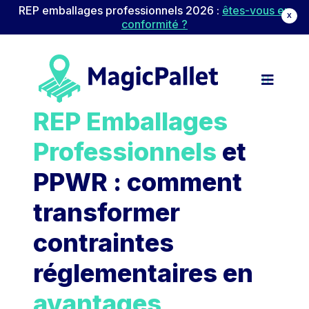
REP emballages professionnels 2026 :
êtes-vous en
X
conformité ?
Navigation principale
Passer au contenu
REP Emballages
Professionnels
et
PPWR : comment
transformer
contraintes
réglementaires en
avantages