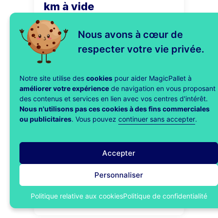
km à vide
22 Avr 2025
Nous avons à cœur de
respecter votre vie privée.
Notre site utilise des
cookies
pour aider MagicPallet à
améliorer votre expérience
de navigation en vous proposant
des contenus et services en lien avec vos centres d'intérêt.
Nous n'utilisons pas ces cookies à des fins commerciales
ou publicitaires
. Vous pouvez
continuer sans accepter
.
DISTRIBUTEUR
Les retailers
plébiscitent MagicPallet
Accepter
lors des Perifem
Personnaliser
Awards 2025
Politique relative aux cookies
Politique de confidentialité
31 Mar 2025