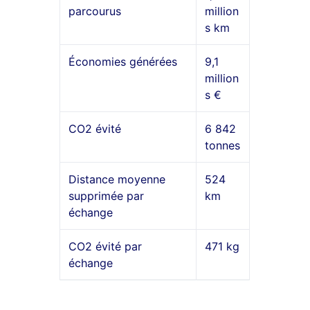
parcourus
million
s km
Économies générées
9,1
million
s €
CO2 évité
6 842
tonnes
Distance moyenne
524
supprimée par
km
échange
CO2 évité par
471 kg
échange