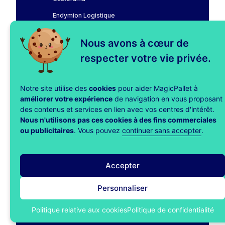
Endymion Logistique
Fnac Darty
Nous avons à cœur de
LAHAYE Global Logistics
respecter votre vie privée.
Leroy Merlin
Notre site utilise des
cookies
pour aider MagicPallet à
MagicPallet
améliorer votre expérience
de navigation en vous proposant
Tarifs
des contenus et services en lien avec vos centres d'intérêt.
Nous n'utilisons pas ces cookies à des fins commerciales
Blog
ou publicitaires
. Vous pouvez
continuer sans accepter
.
Impact
Accepter
Personnaliser
Mentions
Politique de
Politique relative aux
légales
confidentialité
cookies
Politique relative aux cookies
Politique de confidentialité